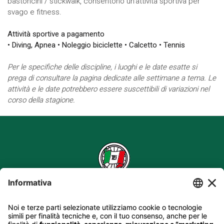
bastoncini / stickwalk, consentono un’attività sportiva per
svago e fitness.
Attività sportive a pagamento
• Diving, Apnea • Noleggio biciclette • Calcetto • Tennis
Per le specifiche delle discipline, i luoghi e le date esatte si
prega di consultare la pagina dedicate alle settimane a tema. Le
attività e le date potrebbero essere suscettibili di variazioni nel
corso della stagione.