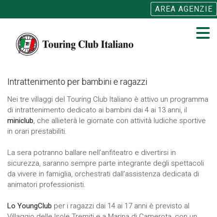
AREA AGENZIE
Open
main
menu
Intrattenimento per bambini e ragazzi
Nei tre villaggi del Touring Club Italiano è attivo un programma
di intrattenimento dedicato ai bambini dai 4 ai 13 anni, il
miniclub
, che allieterà le giornate con attività ludiche sportive
in orari prestabiliti.
La sera potranno ballare nell’anfiteatro e divertirsi in
sicurezza, saranno sempre parte integrante degli spettacoli
da vivere in famiglia, orchestrati dall’assistenza dedicata di
animatori professionisti.
Lo YoungClub
per i ragazzi dai 14 ai 17 anni è previsto al
Villaggio delle Isole Tremiti e a Marina di Camerota, con un