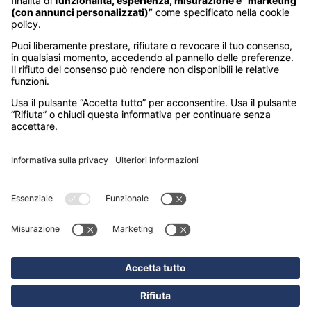
Hotelturist S.p.A.
Sede Legale
Via E. Forcellini, 150 - 35128 Padova - Italia
C.F. e Reg. Imp. PD 01620970903
R.E.A. n. 0345593 di PD
P.IVA 01047360910
Sede Operativa
Corso Garibaldi, 86 - 20121 Milano - Italia
Booking Villaggi Touring
02.8526266 (tasto 2 e tasto 1)
prenotazioni.villaggi@touringclub.it
TCI LA MADDALENA: 090035B2000F2229
TCI M. DI CAMEROTA: VTSA000022-0004
TCI TREMITI: 071026B200024798
© 2026 Touring Club Italiano
|
POWERED BY: